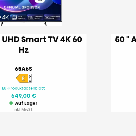
50 '' A6S | UHD Smart TV 4K 60
Hz
65A6S
EU-Produktdatenblatt
649,00 €
Auf Lager
inkl. MwSt.