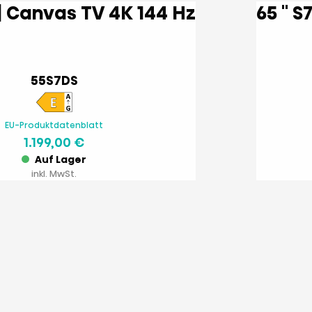
55 '' S7DS | Canvas TV 4K 144 Hz
55S7DS
EU-Produktdatenblatt
1.199,00 €
Auf Lager
inkl. MwSt.