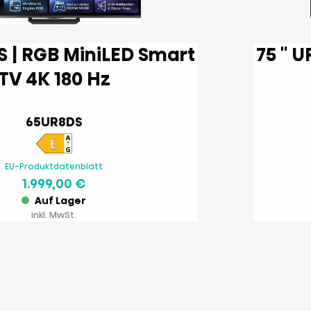
75 '' UR8DS | RGB MiniLED Smart
TV 4K 180 Hz
65UR8DS
EU-Produktdatenblatt
1.999,00 €
Auf Lager
inkl. MwSt.