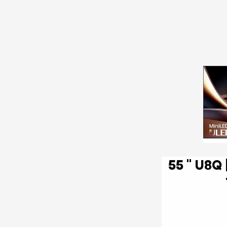
55 '' U8Q | ULED MiniLED Smart