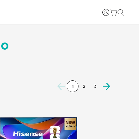
Anmelden
io
1
2
3