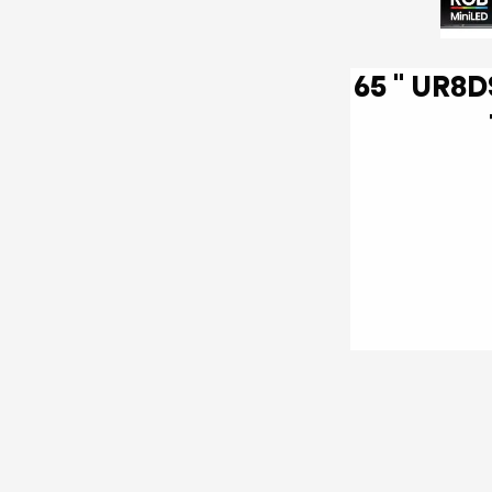
65 '' UR8DS | RGB MiniLED Smart