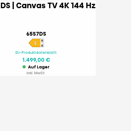
65 '' S7DS | Canvas TV 4K 144 Hz
65S7DS
EU-Produktdatenblatt
1.499,00 €
Auf Lager
inkl. MwSt.