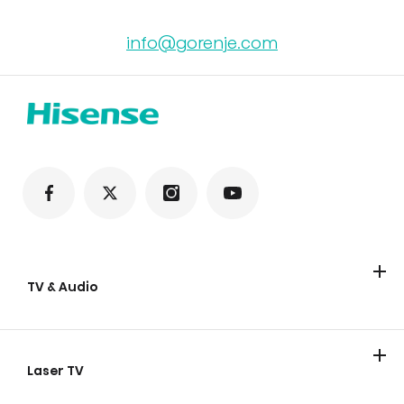
info@gorenje.com
TV & Audio
TV
Soundbars
Party lautsprecher
Laser TV