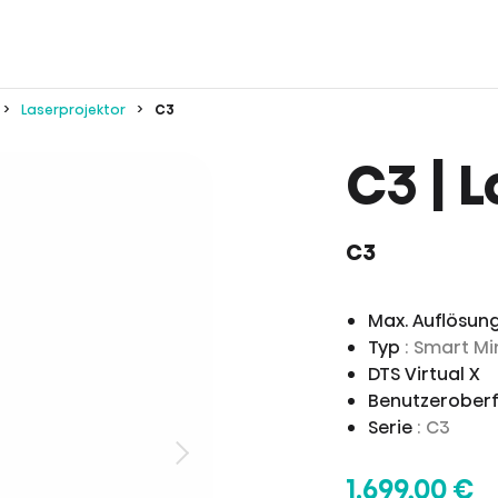
Laserprojektor
C3
C3 | 
C3
Max. Auflösun
Typ
: Smart Mi
DTS Virtual X
Benutzerober
Serie
: C3
1.699,00 €