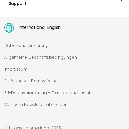
Support
Hisense Europe Europaweite Beschränkte Gewährleistung
Garantieverlängerung
Service
Retoure
Ersatzteile
Recht auf Reparatur
Stornierung von Online-Bestellungen
Bedienungsanleitungen
International, English
Datenschutzerklärung
Allgemeine Geschäftsbedingungen
Impressum
Erklärung zur Barrierefreiheit
EU-Datenverordnung – Transparenzhinweis
Von dem Newsletter abmelden
© Hisense International 2025