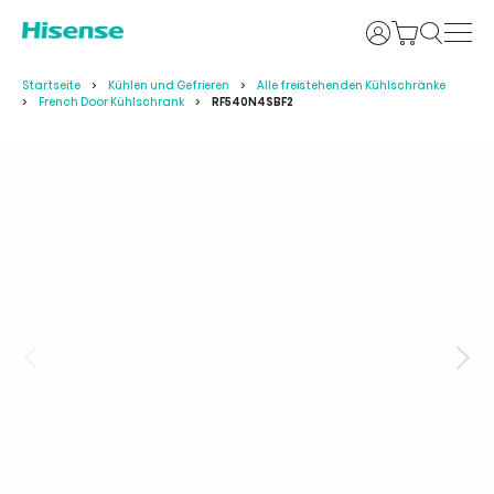
Anmelden
Startseite
Kühlen und Gefrieren
Alle freistehenden Kühlschränke
French Door Kühlschrank
RF540N4SBF2