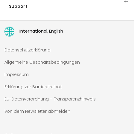
Support
Hisense Europe Europaweite Beschränkte Gewährleistung
Garantieverlängerung
Service
Retoure
Ersatzteile
Recht auf Reparatur
Stornierung von Online-Bestellungen
Bedienungsanleitungen
International, English
Datenschutzerklärung
Allgemeine Geschäftsbedingungen
Impressum
Erklärung zur Barrierefreiheit
EU-Datenverordnung – Transparenzhinweis
Von dem Newsletter abmelden