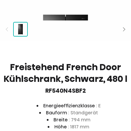
Freistehend French Door
Kühlschrank, Schwarz, 480 l
RF540N4SBF2
Energieeffizienzklasse
: E
Bauform
: Standgerät
Breite
: 794 mm
Höhe
: 1817 mm