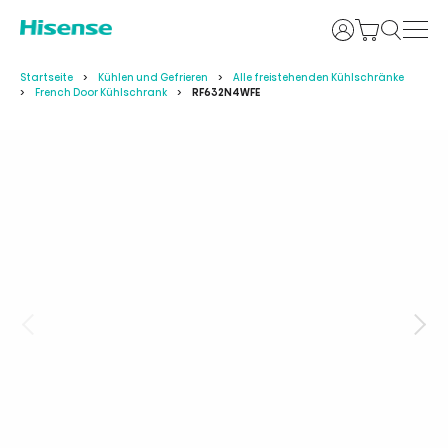
Anmelden
Startseite
Kühlen und Gefrieren
Alle freistehenden Kühlschränke
French Door Kühlschrank
RF632N4WFE