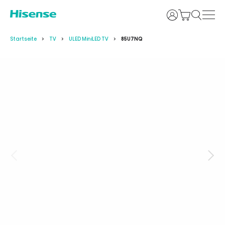
Anmelden
Startseite
TV
ULED MiniLED TV
85U7NQ