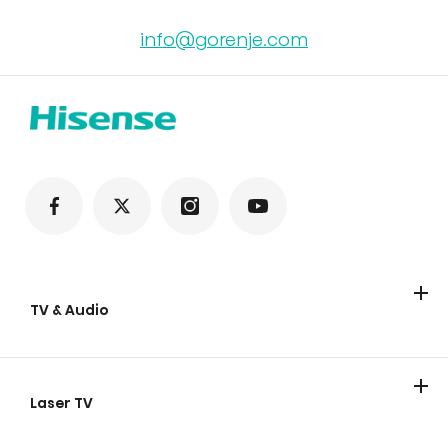
info@gorenje.com
TV & Audio
TV
Soundbars
Party lautsprecher
Laser TV