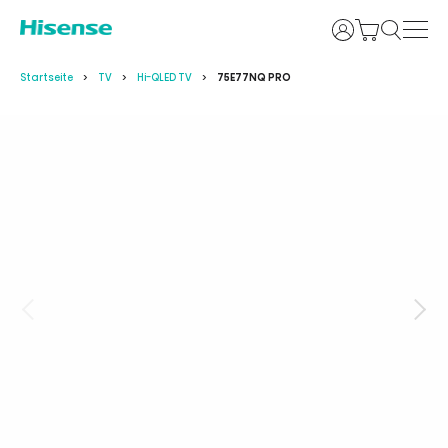
Anmelden
Startseite
TV
Hi-QLED TV
75E77NQ PRO