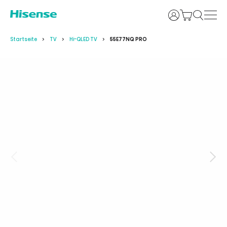
Anmelden
Startseite
TV
Hi-QLED TV
55E77NQ PRO