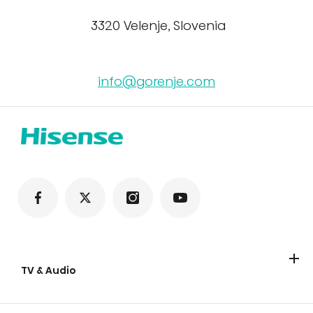
3320 Velenje, Slovenia
info@gorenje.com
TV & Audio
TV
Soundbars
Party lautsprecher