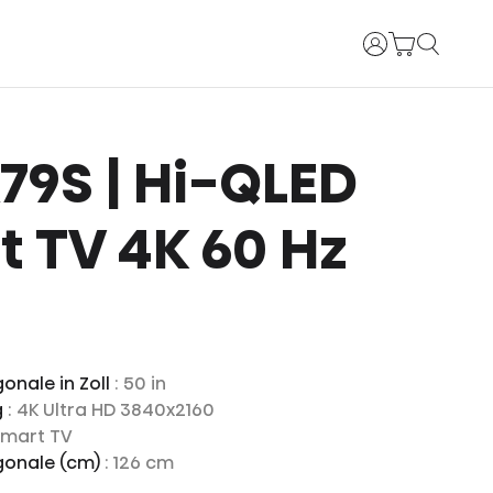
Anmelden
 A79S | Hi-QLED
 TV 4K 60 Hz
onale in Zoll
: 50 in
g
: 4K Ultra HD 3840x2160
Smart TV
gonale (cm)
: 126 cm