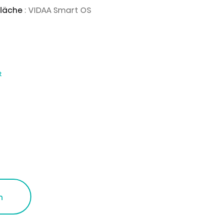
fläche
: VIDAA Smart OS
t
n