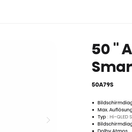
50 ''
Smart
50A79S
Bildschirmdiag
Max. Auflösun
Typ
: Hi-QLED 
Bildschirmdia
Dolby Atmos