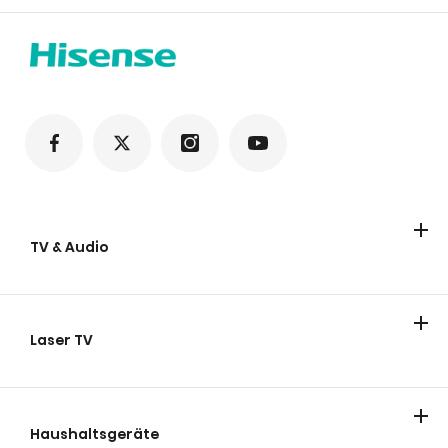
TV & Audio
TV
Soundbars
Party lautsprecher
Laser TV
Laser TV
Smart Mini Projektor
Laser Cinema
Haushaltsgeräte