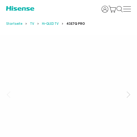
Anmelden
Startseite
TV
Hi-QLED TV
43E7Q PRO