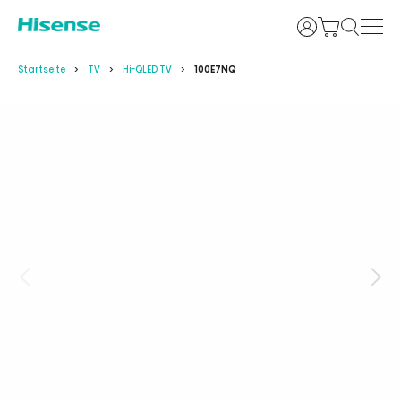
Anmelden
Startseite
TV
Hi-QLED TV
100E7NQ