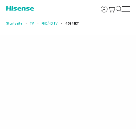
Anmelden
Startseite
TV
FHD/HD TV
40E41KT