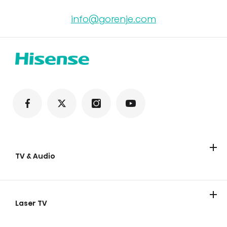
info@gorenje.com
TV & Audio
TV
Soundbars
Party lautsprecher
Laser TV