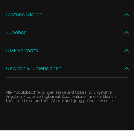
Leistungsdaten
Zubehör
DMP Formate
Gewicht & Dimensionen
Alle Produktbeschreibungen, Preise und Maße sind ungefähre
Angaben, Produktverfügbarkeit, Spezifikationen und Funktionen
können jederzeit und ohne Vorankündigung geändert werden.