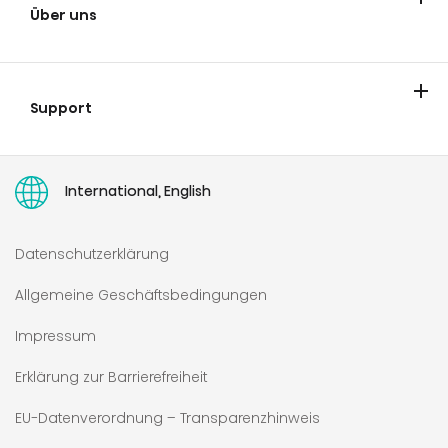
Über uns
Unsere Motivation für Innovationen
Neueste News und Blogs
Karriere
Impressum
Sponsorships
Kontakt
Support
Hisense Europe Europaweite Beschränkte Gewährleistung
Garantieverlängerung
Service
Retoure
Ersatzteile
Recht auf Reparatur
Stornierung von Online-Bestellungen
Bedienungsanleitungen
International, English
Datenschutzerklärung
Allgemeine Geschäftsbedingungen
Impressum
Erklärung zur Barrierefreiheit
EU-Datenverordnung – Transparenzhinweis