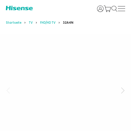
Anmelden
Startseite
TV
FHD/HD TV
32A4N