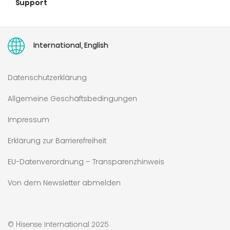
Support
Hisense Europe Europaweite Beschränkte Gewährleistung
Garantieverlängerung
Service
Retoure
Ersatzteile
Recht auf Reparatur
Stornierung von Online-Bestellungen
Bedienungsanleitungen
International, English
Datenschutzerklärung
Allgemeine Geschäftsbedingungen
Impressum
Erklärung zur Barrierefreiheit
EU-Datenverordnung – Transparenzhinweis
Von dem Newsletter abmelden
© Hisense International 2025