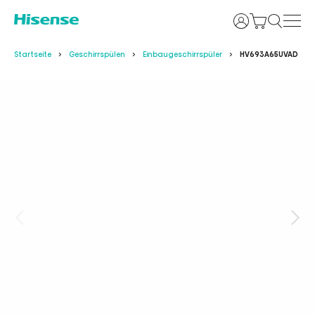
Anmelden
Startseite
Geschirrspülen
Einbaugeschirrspüler
HV693A65UVAD