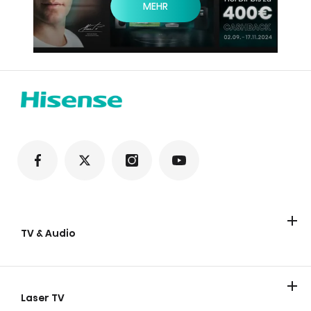
MEHR
TV & Audio
TV
Soundbars
Party lautsprecher
Laser TV