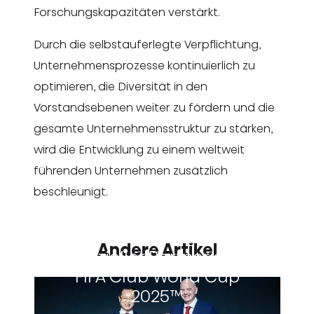
Forschungskapazitäten verstärkt.
Durch die selbstauferlegte Verpflichtung,
Unternehmensprozesse kontinuierlich zu
optimieren, die Diversität in den
Vorstandsebenen weiter zu fördern und die
gesamte Unternehmensstruktur zu stärken,
wird die Entwicklung zu einem weltweit
führenden Unternehmen zusätzlich
beschleunigt.
Hisense wird erster
Andere Artikel
offizieller Partner des
FIFA Club World Cup
2025™