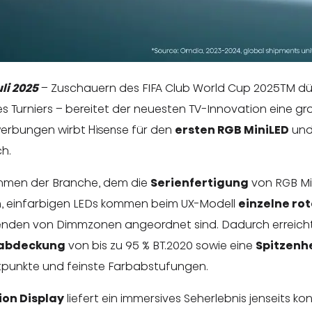
li 2025
– Zuschauern des FIFA Club World Cup 2025TM dürf
des Turniers – bereitet der neuesten TV-Innovation eine gr
rbungen wirbt Hisense für den
ersten RGB MiniLED
und
h.
nehmen der Branche, dem die
Serienfertigung
von RGB Min
, einfarbigen LEDs kommen beim UX-Modell
einzelne rot
senden von Dimmzonen angeordnet sind. Dadurch erreicht
abdeckung
von bis zu 95 % BT.2020 sowie eine
Spitzenhe
chtpunkte und feinste Farbabstufungen.
sion Display
liefert ein immersives Seherlebnis jenseits ko