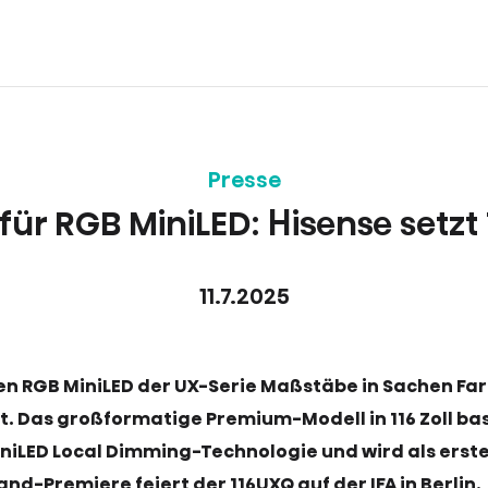
Presse
ür RGB MiniLED: Hisense setzt
11.7.2025
en RGB MiniLED der UX-Serie Maßstäbe in Sachen Far
. Das großformatige Premium-Modell in 116 Zoll bas
iLED Local Dimming-Technologie und wird als erstes
nd-Premiere feiert der 116UXQ auf der IFA in Berlin.