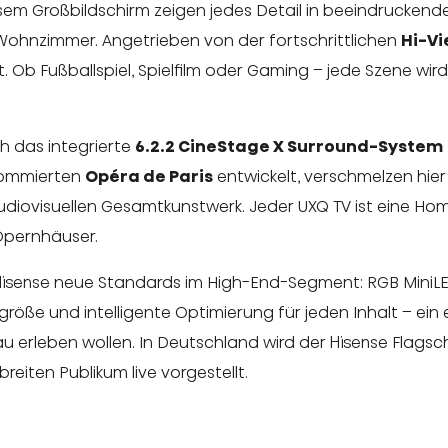
em Großbildschirm zeigen jedes Detail in beeindruckende
s Wohnzimmer. Angetrieben von der fortschrittlichen
Hi-Vi
t. Ob Fußballspiel, Spielfilm oder Gaming – jede Szene wir
ch das integrierte
6.2.2 CineStage X Surround-System
nommierten
Opéra de Paris
entwickelt, verschmelzen hier
udiovisuellen Gesamtkunstwerk. Jeder UXQ TV ist eine H
 Opernhäuser.
t Hisense neue Standards im High-End-Segment: RGB MiniL
röße und intelligente Optimierung für jeden Inhalt – ein 
 erleben wollen. In Deutschland wird der Hisense Flagsc
reiten Publikum live vorgestellt.