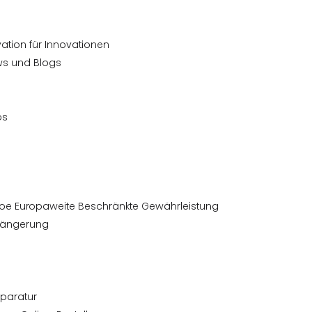
ation für Innovationen
ws und Blogs
ps
ope Europaweite Beschränkte Gewährleistung
längerung
eparatur