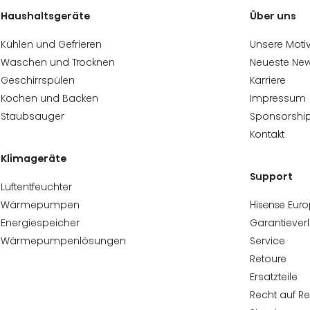
Haushaltsgeräte
Über uns
Kühlen und Gefrieren
Unsere Motiv
Waschen und Trocknen
Neueste Ne
Geschirrspülen
Karriere
Kochen und Backen
Impressum
Staubsauger
Sponsorshi
Kontakt
Klimageräte
Support
Luftentfeuchter
Wärmepumpen
Hisense Eur
Energiespeicher
Garantiever
Wärmepumpenlösungen
Service
Retoure
Ersatzteile
Recht auf R