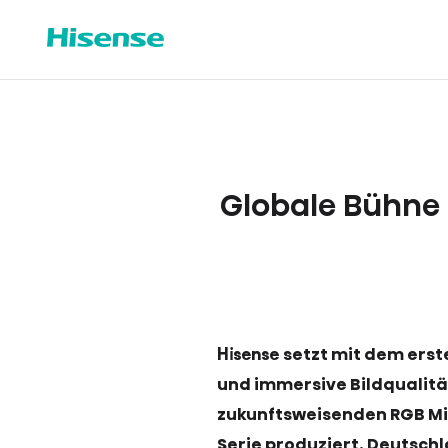
Globale Bühne f
Hisense setzt mit dem erst
und immersive Bildqualität
zukunftsweisenden RGB Min
Serie produziert. Deutschla