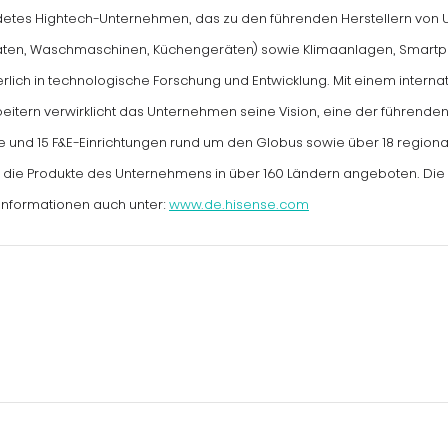
ndetes Hightech-Unternehmen, das zu den führenden Herstellern von Un
äten, Waschmaschinen, Küchengeräten) sowie Klimaanlagen, Smartph
uierlich in technologische Forschung und Entwicklung. Mit einem inter
beitern verwirklicht das Unternehmen seine Vision, eine der führend
e und 15 F&E-Einrichtungen rund um den Globus sowie über 18 regional
n die Produkte des Unternehmens in über 160 Ländern angeboten. Die
 Informationen auch unter:
www.de.hisense.com