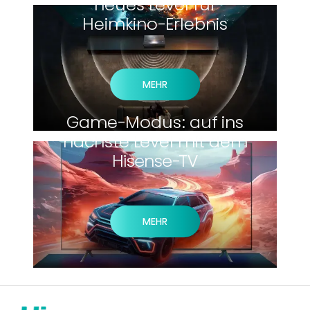
neues Level für
Heimkino-Erlebnis
MEHR
Game-Modus: auf ins
nächste Level mit dem
Hisense-TV
MEHR