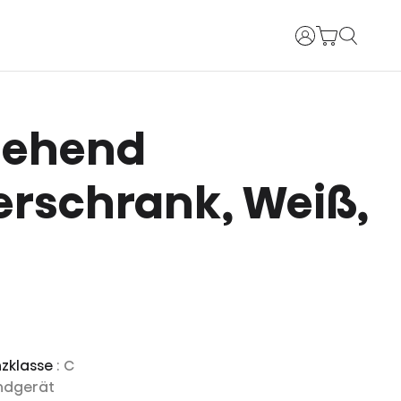
Anmelden
tehend
erschrank, Weiß,
nzklasse
: C
andgerät