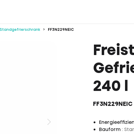
Standgefrierschrank
FF3N229NEIC
Freis
Gefri
240 l
FF3N229NEIC
Energieeffizie
Bauform
: St