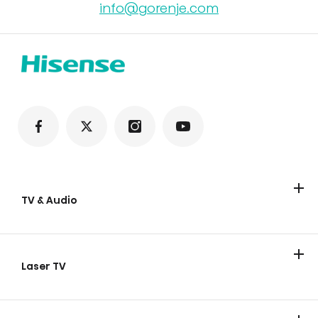
info@gorenje.com
TV & Audio
TV
Soundbars
Party lautsprecher
Laser TV
Laser TV
Smart Mini Projektor
Laser Cinema