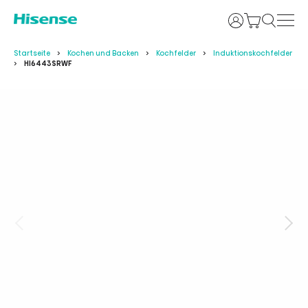
Anmelden
Startseite
Kochen und Backen
Kochfelder
Induktionskochfelder
HI6443SRWF